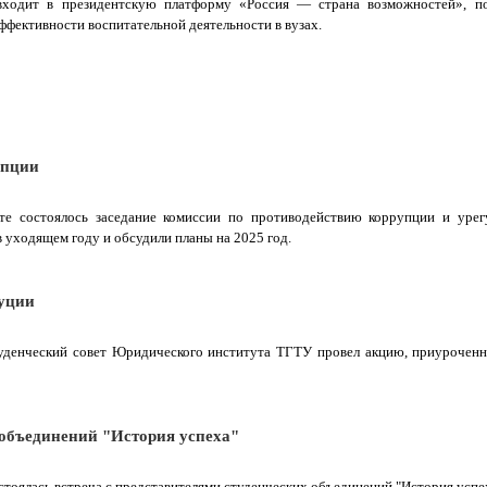
входит в президентскую платформу «Россия — страна возможностей», по
ффективности воспитательной деятельности в вузах.
упции
амбовском государственном техническом университете состоялось заседание 
вию коррупции и урегулированию конфликтов. На мероприятии под
ой работы в уходящем году и обсудили планы на 2025 год.
туции