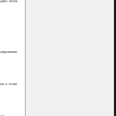
двёл итоги
комиссии по
вели итоги