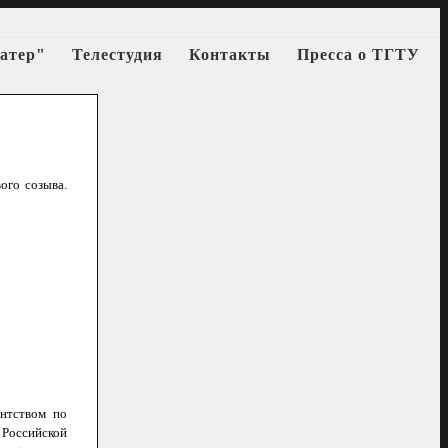
атер"
Телестудия
Контакты
Пресса о ТГТУ
ого созыва.
ентством по
 Российской