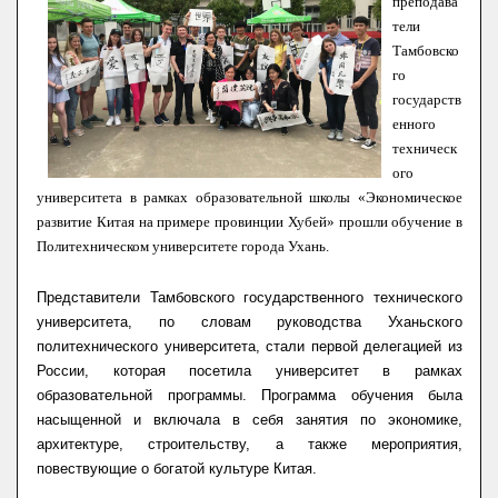
преподава
тели
Тамбовско
го
государств
енного
техническ
ого
университета в рамках образовательной школы «Экономическое
развитие Китая на примере провинции Хубей» прошли обучение в
Политехническом университете города Ухань.
Представители Тамбовского государственного технического
университета, по словам руководства Уханьского
политехнического университета, стали первой делегацией из
России, которая посетила университет в рамках
образовательной программы. Программа обучения была
насыщенной и включала в себя занятия по экономике,
архитектуре, строительству, а также мероприятия,
повествующие о богатой культуре Китая.