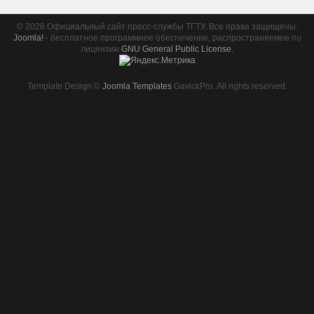
© 2026 Официальный сайт пресс-службы ТГТУ. Все права защищены.
Joomla!
- бесплатное программное обеспечение, распространяемое по
лицензии
GNU General Public License.
Template Design ©
Joomla Templates
GavickPro. All rights reserved.