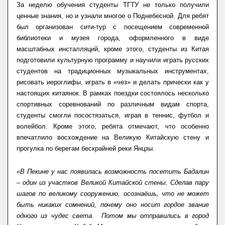
За неделю обучения студенты ТГТУ не только получили
ценные знания, но и узнали многое о Поднебесной. Для ребят
был организован сити-тур с посещением современной
библиотеки и музея города, оформленного в виде
масштабных инсталляций, кроме этого, студенты из Китая
подготовили культурную программу и научили играть русских
студентов на традиционных музыкальных инструментах,
рисовать иероглифы, играть в «чез» и делать прически как у
настоящих китаянок. В рамках поездки состоялось несколько
спортивных соревнований по различным видам спорта,
студенты смогли посостязаться, играя в теннис, футбол и
волейбол. Кроме этого, ребята отмечают, что особенно
впечатлило восхождение на Великую Китайскую стену и
прогулка по берегам бескрайней реки Янцзы.
«В Пекине у нас появилась возможность посетить Бадалин
– один из участков Великой Китайской стены. Сделав пару
шагов по великому сооружению, осознаёшь, что не может
быть никаких сомнений, почему оно носит гордое звание
одного из чудес света. Потом мы отправились в город