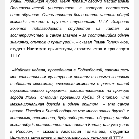
Ухань, провинция Хубэй. Меня поразил своими масштабами
Политехнический университет, в котором состоялось
наше обучение. Очень приятно было стать частью общей
команды вместе с другими студентами ТГТУ. Искренне
хочется поблагодарить студентов из Китая за
гостеприимство, и самое главное – за состоявшийся обмен
знаниями, опытом и культурой»
, – сказал Роман Голубчиков,
студент Института архитектуры, строительства и транспорта
ТГТУ.
«Майская неделя, проведённая в Поднебесной, запомнилась
мне колоссальным культурным опытом и новыми знаниями
в области экономики, ключевые моменты в рамках нашей
образовательной программы рассматривались на примере
города Ухань, столицы провинции Хубэй. Я считаю, что
межнациональная дружба и обмен опытом – это самое
ценное. Поездка в Китай подарила мне много новых друзей, с
которыми, несомненно, буду поддерживать общение, чтобы
когда-нибудь встретиться или снова в Китае, или уже у нас
в России»
, – сказала Анастасия Толмачева, студентка
Института автоматики и информационных технологий ТГТУ.