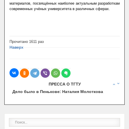
материалов, посвящённых наиболее актуальным разработкам
современных учёных университета в различных сферах.
Прочитано
1611
раз
Наверх
В ТАМБОВЕ ПЛАНИРУЮТ ОТКРЫТЬ МУЗЕЙ
ПРЕССА О ТГТУ
НАЛИЧНИКОВ
Дело было в Пенькове: Наталия Молоткова
В ТАМБОВЕ НАГРАЖДЕНЫ ПОБЕДИТЕЛИ КОНКУРСА
«ЮНЫЙ АРХИТЕКТОР»
Вторая жизнь бытовых отходов
ТАМБОВСКИЕ СТУДЕНТЫ ПРИЕХАЛИ В КИТАЙ НА
СТАЖИРОВКУ
ПРЕПОДАВАТЕЛЬ ТЕХНИЧЕСКОГО УНИВЕРСИТЕТА
ВЫШЛА В ПОЛУФИНАЛ ВСЕРОССИЙСКОГО
КОНКУРСА «ПР…