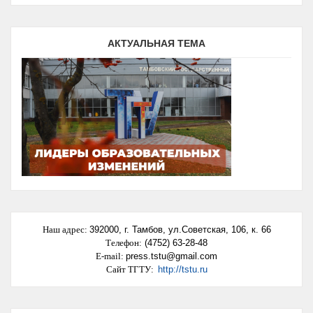
В Тамбове появится Музей наличников
ЗАВЕРШИЛОСЬ ОБУЧЕНИЕ ПО СЕТЕВОЙ
ПРОГРАММЕ «ЛЕТНАЯ ЭКСПЛУАТАЦИЯ
БЕСПИЛОТНЫХ ВОЗДУШНЫХ …
Проект музея наличников разрабатывают в
АКТУАЛЬНАЯ ТЕМА
Тамбове
Студенты ТГТУ разработали проект тамбовского
Музея наличников
Наш адрес
:
392000,
г. Тамбов, ул.Советская, 106, к. 66
Телефон:
(4752) 63-28-48
E-mail:
press.tstu@gmail.com
Сайт ТГТУ:
http://tstu.ru