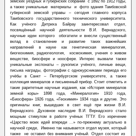
земских уездных и губернских собраний с 1892 по 1912 годы,
а также уникальные материалы и фото здания Тамбовской
губернской земской управы – сегодня главного корпуса
Тамбовского государственного технического университета.
Как учёного Дитриха Байрау заинтересовал отдел,
посвящённый научной деятельности В.И. Вернадского,
научные идеи которого обогатили и внесли существенный
вклад в становление и развитие таких важнейших
направлений в науке как генетическая минералогия,
биогеохимия, радиогеология, космохимия, учения о живом
веществе, биосфере и ноосфере. Интерес вызвали также
уникальные экспонаты – рукописи учёного, личные вещи,
письма награды, фотографии с однокурсниками периода его
учёбы в Санкт – Петербургском университете, а также
коллекция минералов и письменный прибор. Стоит отметить и
такие раритетные научные издания, как «История минералов
земной коры» 1898 года, «Минералогия» 1910 года,
«Биосфера» 1926 года, «Геохимия» 1934 года и другие. Это
оригиналы книг, вышедших в свет ещё при жизни В.И.
Вернадского. Духовное наследие В.И. Вернадского стало
мощным стимулом в работе учёных ТГТУ. Его изречение
«Царство моих идей впереди …» по-прежнему актуально в
научной среде, Именно так называется отдел музея, который
также не оставил без внимания учёный. Отдел состоит из