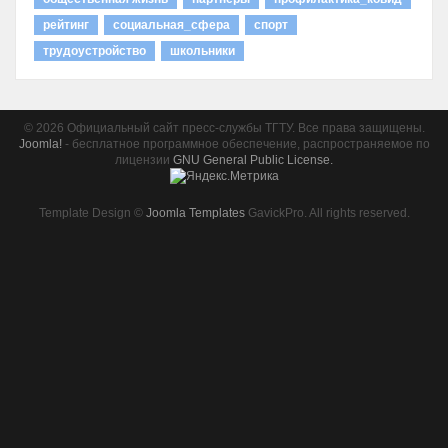
рейтинг
социальная_сфера
спорт
трудоустройство
школьники
© 2026 Официальный сайт пресс-службы ТГТУ. Все права защищены.
Joomla!
- бесплатное программное обеспечение, распространяемое по
лицензии
GNU General Public License.
Template Design ©
Joomla Templates
GavickPro. All rights reserved.