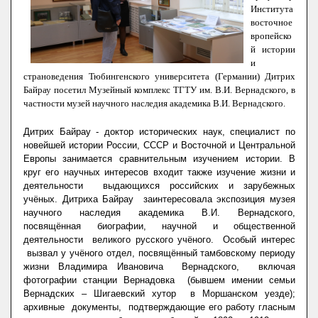
Института
восточное
вропейско
й истории
и
страноведения Тюбингенского университета (Германии)
Дитрих
Байрау
посетил Музейный комплекс ТГТУ им. В.И. Вернадского, в
частности музей научного наследия академика В.И. Вернадского.
Дитрих Байрау - доктор исторических наук, специалист по
новейшей истории России, СССР и Восточной и Центральной
Европы занимается сравнительным изучением истории. В
круг его научных интересов входит также изучение жизни и
деятельности выдающихся российских и зарубежных
учёных. Дитриха Байрау заинтересовала экспозиция музея
научного наследия академика В.И. Вернадского,
посвящённая биографии, научной и общественной
деятельности великого русского учёного. Особый интерес
вызвал у учёного отдел, посвящённый тамбовскому периоду
жизни Владимира Ивановича Вернадского, включая
фотографии станции Вернадовка (бывшем имении семьи
Вернадских – Шигаевский хутор в Моршанском уезде);
архивные документы, подтверждающие его работу гласным