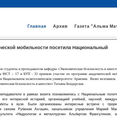
Главная
Архив
Газета "Альма Ма
ической мобильности посетила Национальный
ря студенты и преподаватели кафедры «Экономическая безопасность и качеств
ы МСТ – 17 и БУП - 32 приняли участие по программе академической мо
 в Национальном политехническом университете Армении. Визит возглавила
мическая безопасность и качество» Татьяна Бондарская.
еподаватели в рамках визита познакомились с Национальным полит
, его интересной историей, организацией учебной, научной, между
аботы в вузе. Были организованы интересные встречи с проре
м связям Рубеном Ахгашян, начальником управления Марией Манг
льтета «Недрологии и металлургии» Альбертом Франгуляном, з