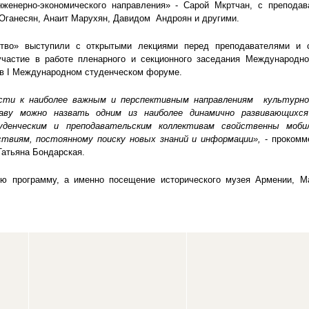
енерно-экономического направления» - Сарой Мкртчан, с преподав
Оганесян, Анаит Марухян, Давидом Андроян и другими.
ство» выступили с открытыми лекциями перед преподавателями и 
 участие в работе пленарного и секционного заседания Международн
 в I Международном студенческом форуме.
сти к наиболее важным и перспективным направлениям культурно
раву можно назвать одним из наиболее динамично развивающихся
туденческим и преподавательским коллективам свойственны моби
твиям, постоянному поиску новых знаний и информации»,
- прокомм
Татьяна Бондарская.
ю программу, а именно посещение исторического музея Армении, М