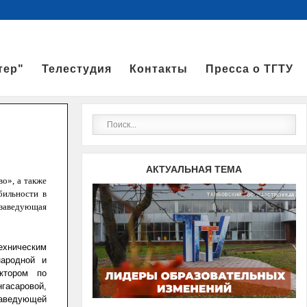
тер"
Телестудия
Контакты
Пресса о ТГТУ
АКТУАЛЬНАЯ ТЕМА
о», а также
бильности в
 заведующая
ехническим
народной и
ктором по
асаровой,
аведующей