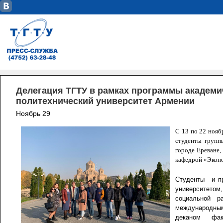
Делегация ТГТУ в рамках программы академ
политехнический университет Армении
Ноябрь 29
С 13 по 22 нояб
студенты групп
городе Ереване,
кафедрой «Эконо
Студенты и пр
университетом
социальной р
международны
деканом факу