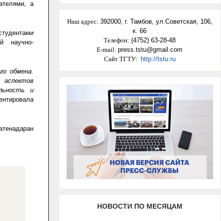
ателями, а
Наш адрес
:
392000,
г. Тамбов, ул.Советская, 106,
к. 66
студентами
Телефон:
(4752) 63-28-48
ой научно-
E-mail:
press.tstu@gmail.com
Сайт ТГТУ:
http://tstu.ru
го обмена.
 аспектов
льность и
ентировала
атенадаран
НОВОСТИ ПО МЕСЯЦАМ