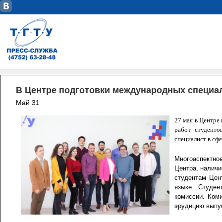
В Центре подготовки международных специа
Май 31
27 мая в Центре
работ студент
специалист в сф
Многоаспектно
Центра, наличи
студентам Цен
языке. Студен
комиссии. Коми
эрудицию выпус