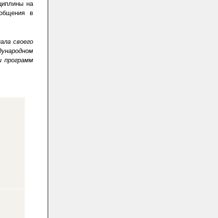
циплины на
общения в
ала своего
дународном
и программ