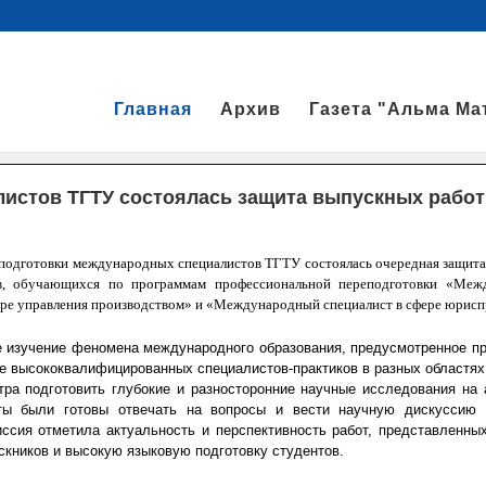
Главная
Архив
Газета "Альма Ма
листов ТГТУ состоялась защита выпускных работ
 подготовки международных специалистов ТГТУ состоялась очередная защит
ов, обучающихся по программам профессиональной переподготовки «Меж
ере управления производством» и «Международный специалист в сфере юрисп
е изучение феномена международного образования, предусмотренное п
е высококвалифицированных специалистов-практиков в разных областях
тра подготовить глубокие и разносторонние научные исследования на 
ты были готовы отвечать на вопросы и вести научную дискуссию
ссия отметила актуальность и перспективность работ, представленных
кников и высокую языковую подготовку студентов.