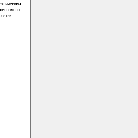
ехническим
сионально-
рактик.