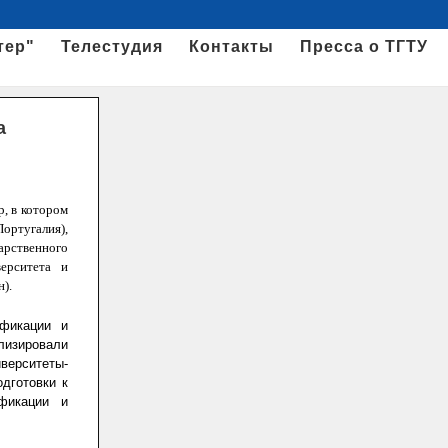
тер"
Телестудия
Контакты
Пресса о ТГТУ
а
, в котором
ортугалия),
арственного
верситета и
).
ификации и
лизировали
верситеты-
дготовки к
фикации и