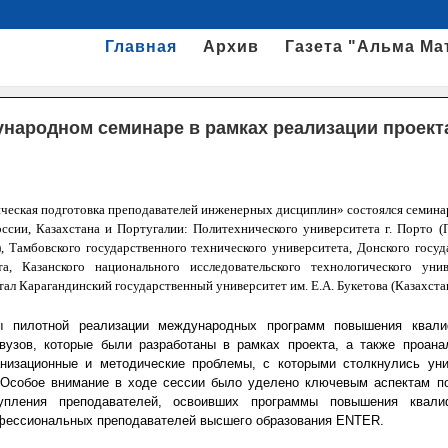
Главная
Архив
Газета "Альма Ма
ународном семинаре в рамках реализации проект
еская подготовка преподавателей инженерных дисциплин» состоялся семинар
ссии, Казахстана и Португалии: Политехнического университета г. Порто (П
, Тамбовского государственного технического университета, Донского госуд
та
,
Казанского национального исследовательского технологического уни
ал Карагандинский государственный университет им. Е.А. Букетова (Казахстан
ты пилотной реализации международных программ повышения квал
вузов, которые были разработаны в рамках проекта, а также проана
анизационные и методические проблемы, с которыми столкнулись уни
.
Особое внимание в ходе сессии было уделено ключевым аспектам по
упления преподавателей, освоивших программы повышения квали
офессиональных преподавателей высшего образования ENTER.