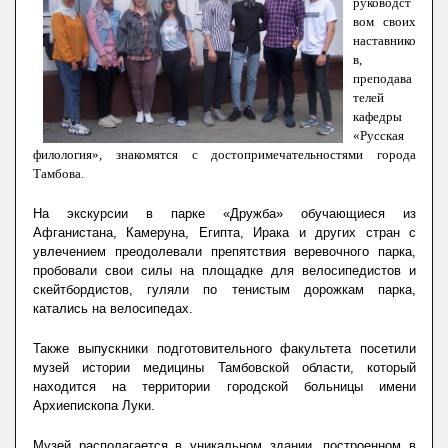
руководст
вом своих
наставнико
в,
преподава
телей
кафедры
«Русская
филология», знакомятся с достопримечательностями города
Тамбова.
На экскурсии в парке «Дружба» обучающиеся из
Афганистана, Камеруна, Египта, Ирака и других стран с
увлечением преодолевали препятствия веревочного парка,
пробовали свои силы на площадке для велосипедистов и
скейтбордистов, гуляли по тенистым дорожкам парка,
катались на велосипедах.
Также выпускники подготовительного факультета посетили
музей истории медицины Тамбовской области, который
находится на территории городской больницы имени
Архиепископа Луки.
Музей располагается в уникальном здании, построенном в