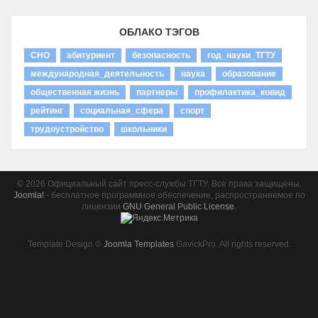
ОБЛАКО ТЭГОВ
СНО
абитуриент
безопасность
год_науки_ТГТУ
международная_деятельность
наука
образование
общественная жизнь
партнеры
профилактика_ковид
рейтинг
социальная_сфера
спорт
трудоустройство
школьники
© 2026 Официальный сайт пресс-службы ТГТУ. Все права защищены.
Joomla!
- бесплатное программное обеспечение, распространяемое по
лицензии
GNU General Public License.
Template Design ©
Joomla Templates
GavickPro. All rights reserved.