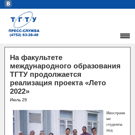
На факультете
международного образования
ТГТУ продолжается
реализация проекта «Лето
2022»
Июль 29
Иностранн
ые
студенты
под