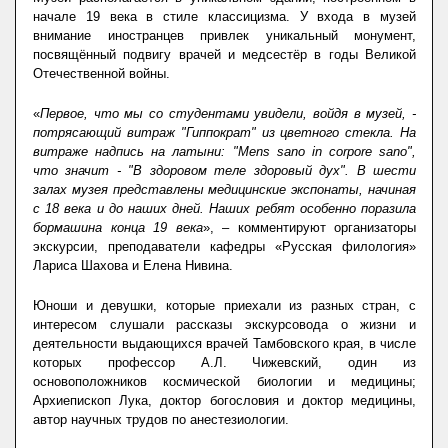
начале 19 века в стиле классицизма. У входа в музей
внимание иностранцев привлек уникальный монумент,
посвящённый подвигу врачей и медсестёр в годы Великой
Отечественной войны.
«
Первое, что мы со студентами увидели, войдя в музей, -
потрясающий витраж "Гиппократ" из цветного стекла. На
витраже надпись на латыни: "Mens sano in corpore sano",
что значит - "В здоровом теле здоровый дух". В шести
залах музея представлены медицинские экспонаты, начиная
с 18 века и до наших дней. Наших ребят особенно поразила
бормашина конца 19 века
», – комментируют организаторы
экскурсии, преподаватели кафедры «Русская филология»
Лариса Шахова и Елена Нивина.
Юноши и девушки, которые приехали из разных стран, с
интересом слушали рассказы экскурсовода о жизни и
деятельности выдающихся врачей Тамбовского края, в числе
которых профессор А.Л. Чижевский, один из
основоположников космической биологии и медицины;
Архиепископ Лука, доктор богословия и доктор медицины,
автор научных трудов по анестезиологии.