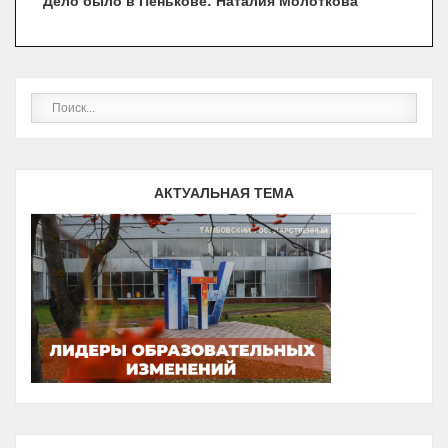
Дело было в Пенькове: Наталия Молоткова
В ТАМБОВЕ НАГРАЖДЕНЫ ПОБЕДИТЕЛИ КОНКУРСА
«ЮНЫЙ АРХИТЕКТОР»
Вторая жизнь бытовых отходов
ТАМБОВСКИЕ СТУДЕНТЫ ПРИЕХАЛИ В КИТАЙ НА
СТАЖИРОВКУ
ПРЕПОДАВАТЕЛЬ ТЕХНИЧЕСКОГО УНИВЕРСИТЕТА
ВЫШЛА В ПОЛУФИНАЛ ВСЕРОССИЙСКОГО
КОНКУРСА «ПР…
В Тамбове появится Музей наличников
ЗАВЕРШИЛОСЬ ОБУЧЕНИЕ ПО СЕТЕВОЙ
ПРОГРАММЕ «ЛЕТНАЯ ЭКСПЛУАТАЦИЯ
БЕСПИЛОТНЫХ ВОЗДУШНЫХ …
Проект музея наличников разрабатывают в
АКТУАЛЬНАЯ ТЕМА
Тамбове
Студенты ТГТУ разработали проект тамбовского
Музея наличников