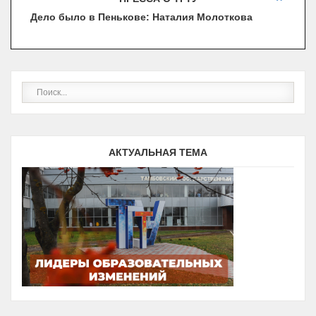
НАЛИЧНИКОВ
Дело было в Пенькове: Наталия Молоткова
В ТАМБОВЕ НАГРАЖДЕНЫ ПОБЕДИТЕЛИ КОНКУРСА
«ЮНЫЙ АРХИТЕКТОР»
Вторая жизнь бытовых отходов
ТАМБОВСКИЕ СТУДЕНТЫ ПРИЕХАЛИ В КИТАЙ НА
СТАЖИРОВКУ
ПРЕПОДАВАТЕЛЬ ТЕХНИЧЕСКОГО УНИВЕРСИТЕТА
ВЫШЛА В ПОЛУФИНАЛ ВСЕРОССИЙСКОГО
КОНКУРСА «ПР…
В Тамбове появится Музей наличников
ЗАВЕРШИЛОСЬ ОБУЧЕНИЕ ПО СЕТЕВОЙ
ПРОГРАММЕ «ЛЕТНАЯ ЭКСПЛУАТАЦИЯ
БЕСПИЛОТНЫХ ВОЗДУШНЫХ …
Проект музея наличников разрабатывают в
АКТУАЛЬНАЯ ТЕМА
Тамбове
Студенты ТГТУ разработали проект тамбовского
Музея наличников