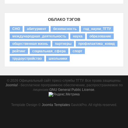
ОБЛАКО ТЭГОВ
СНО
абитуриент
безопасность
год_науки_ТГТУ
международная_деятельность
наука
образование
общественная жизнь
партнеры
профилактика_ковид
рейтинг
социальная_сфера
спорт
трудоустройство
школьники
© 2026 Официальный сайт пресс-службы ТГТУ. Все права защищены.
Joomla!
- бесплатное программное обеспечение, распространяемое по
лицензии
GNU General Public License.
Template Design ©
Joomla Templates
GavickPro. All rights reserved.