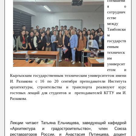
соглашени
я о
сотруднич
естве
между
Тамбовски
м
государств
енным
техническ
им
университ
етом и
Кыргызским государственным техническим университетом имени
И. Раззакова с 16 по 20 сентября преподаватели Института
архитектуры, строительства и транспорта реализуют курс
гостевых лекций для студентов и преподавателей КГТУ им И.
Раззакова.
Лекции читают
Татьяна
Ельчищева, заведующий кафедрой
«Архитектура и градостроительство», член Союза
реставраторов России, и
Анастасия
Путинцева, доцент